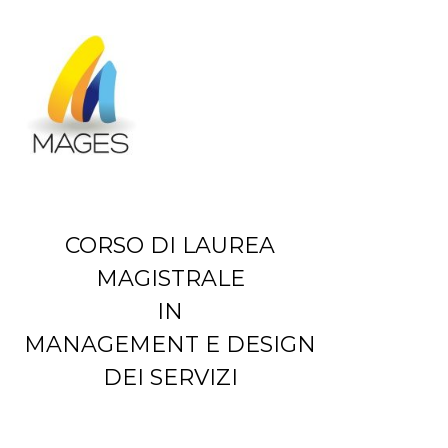
S
a
l
t
a
a
l
c
o
n
t
e
CORSO DI LAUREA
n
MAGISTRALE
u
t
IN
o
MANAGEMENT E DESIGN
DEI SERVIZI