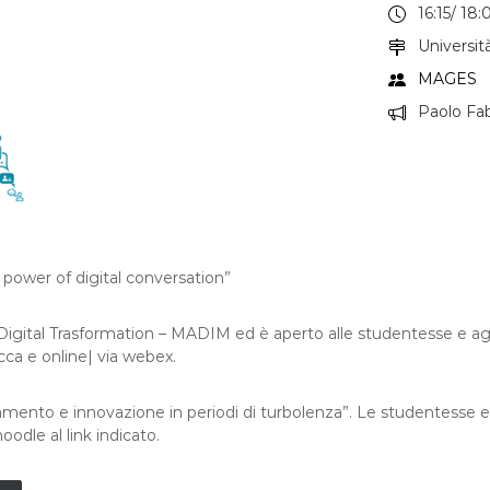
16:15/ 18:
Universit
MAGES
Paolo Fab
 power of digital conversation”
gital Trasformation – MADIM ed è aperto alle studentesse e agli
cca e online| via webex.
mento e innovazione in periodi di turbolenza”. Le studentesse e 
oodle al link indicato.