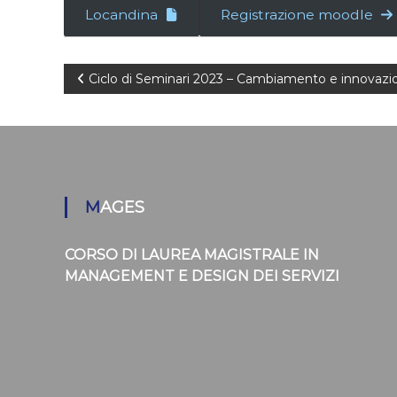
Locandina
Registrazione moodle
N
Ciclo di Seminari 2023 – Cambiamento e innovazion
a
v
i
MAGES
g
CORSO DI LAUREA MAGISTRALE IN
a
MANAGEMENT E DESIGN DEI SERVIZI
z
i